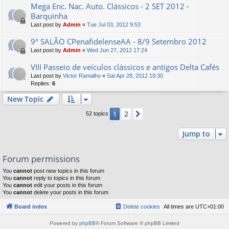
Mega Enc. Nac. Auto. Clássicos - 2 SET 2012 -
Barquinha
Last post by
Admin
«
Tue Jul 03, 2012 9:53
9º SALÃO CPenafidelenseAA - 8/9 Setembro 2012
Last post by
Admin
«
Wed Jun 27, 2012 17:24
VIII Passeio de veículos clássicos e antigos Delta Cafés
Last post by
Victor Ramalho
«
Sat Apr 28, 2012 19:30
Replies:
6
New Topic
2
1
Next
52 topics
Jump to
Forum permissions
You
cannot
post new topics in this forum
You
cannot
reply to topics in this forum
You
cannot
edit your posts in this forum
You
cannot
delete your posts in this forum
Board index
Delete cookies
All times are
UTC+01:00
Powered by
phpBB
® Forum Software © phpBB Limited