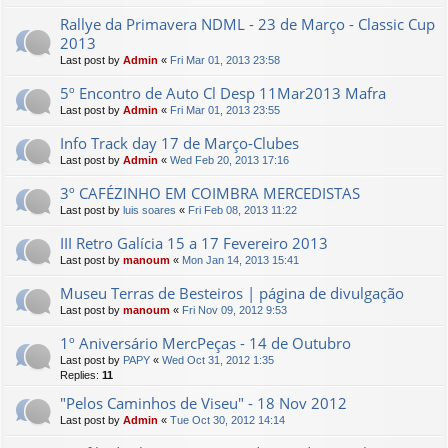
Rallye da Primavera NDML - 23 de Março - Classic Cup
2013
Last post by
Admin
«
Fri Mar 01, 2013 23:58
5º Encontro de Auto Cl Desp 11Mar2013 Mafra
Last post by
Admin
«
Fri Mar 01, 2013 23:55
Info Track day 17 de Março-Clubes
Last post by
Admin
«
Wed Feb 20, 2013 17:16
3º CAFÉZINHO EM COIMBRA MERCEDISTAS
Last post by
luis soares
«
Fri Feb 08, 2013 11:22
III Retro Galícia 15 a 17 Fevereiro 2013
Last post by
manoum
«
Mon Jan 14, 2013 15:41
Museu Terras de Besteiros | página de divulgação
Last post by
manoum
«
Fri Nov 09, 2012 9:53
1º Aniversário MercPeças - 14 de Outubro
Last post by
PAPY
«
Wed Oct 31, 2012 1:35
Replies:
11
"Pelos Caminhos de Viseu" - 18 Nov 2012
Last post by
Admin
«
Tue Oct 30, 2012 14:14