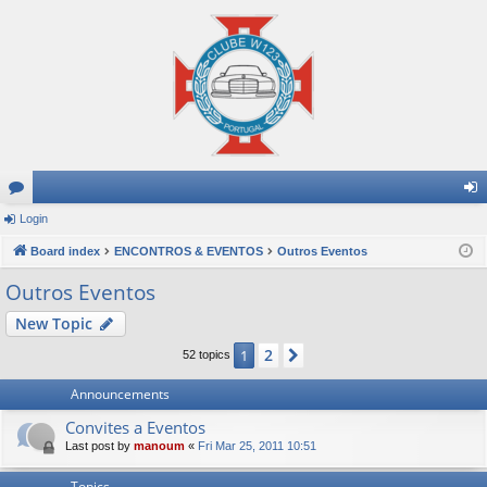
or
Login
og
u
Board index
ENCONTROS & EVENTOS
Outros Eventos
in
m
Outros Eventos
s
New Topic
2
1
Next
52 topics
Announcements
Convites a Eventos
Last post by
manoum
«
Fri Mar 25, 2011 10:51
Topics