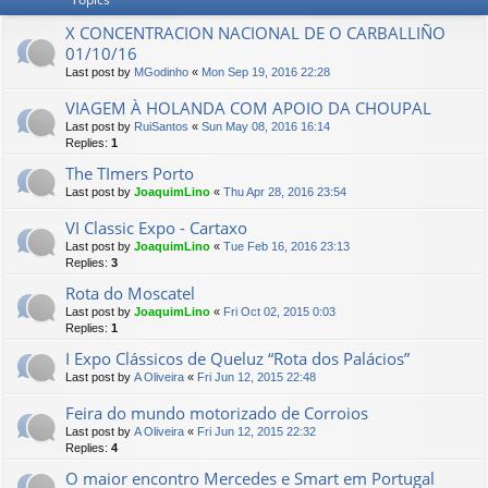
X CONCENTRACION NACIONAL DE O CARBALLIÑO
01/10/16
Last post by
MGodinho
«
Mon Sep 19, 2016 22:28
VIAGEM À HOLANDA COM APOIO DA CHOUPAL
Last post by
RuiSantos
«
Sun May 08, 2016 16:14
Replies:
1
The TImers Porto
Last post by
JoaquimLino
«
Thu Apr 28, 2016 23:54
VI Classic Expo - Cartaxo
Last post by
JoaquimLino
«
Tue Feb 16, 2016 23:13
Replies:
3
Rota do Moscatel
Last post by
JoaquimLino
«
Fri Oct 02, 2015 0:03
Replies:
1
I Expo Clássicos de Queluz “Rota dos Palácios”
Last post by
A Oliveira
«
Fri Jun 12, 2015 22:48
Feira do mundo motorizado de Corroios
Last post by
A Oliveira
«
Fri Jun 12, 2015 22:32
Replies:
4
O maior encontro Mercedes e Smart em Portugal