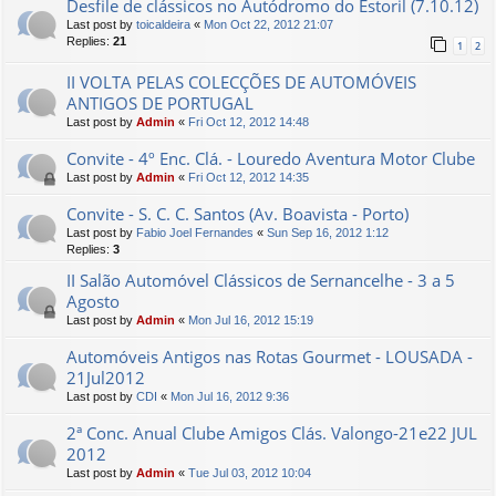
Desfile de clássicos no Autódromo do Estoril (7.10.12)
Last post by
toicaldeira
«
Mon Oct 22, 2012 21:07
Replies:
21
1
2
II VOLTA PELAS COLECÇÕES DE AUTOMÓVEIS
ANTIGOS DE PORTUGAL
Last post by
Admin
«
Fri Oct 12, 2012 14:48
Convite - 4º Enc. Clá. - Louredo Aventura Motor Clube
Last post by
Admin
«
Fri Oct 12, 2012 14:35
Convite - S. C. C. Santos (Av. Boavista - Porto)
Last post by
Fabio Joel Fernandes
«
Sun Sep 16, 2012 1:12
Replies:
3
II Salão Automóvel Clássicos de Sernancelhe - 3 a 5
Agosto
Last post by
Admin
«
Mon Jul 16, 2012 15:19
Automóveis Antigos nas Rotas Gourmet - LOUSADA -
21Jul2012
Last post by
CDI
«
Mon Jul 16, 2012 9:36
2ª Conc. Anual Clube Amigos Clás. Valongo-21e22 JUL
2012
Last post by
Admin
«
Tue Jul 03, 2012 10:04