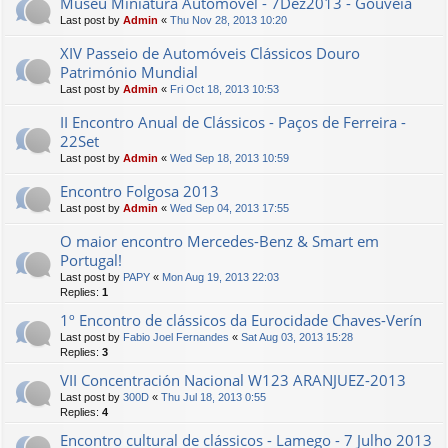
Museu Miniatura Automóvel - 7Dez2013 - Gouveia
Last post by
Admin
«
Thu Nov 28, 2013 10:20
XIV Passeio de Automóveis Clássicos Douro
Património Mundial
Last post by
Admin
«
Fri Oct 18, 2013 10:53
II Encontro Anual de Clássicos - Paços de Ferreira -
22Set
Last post by
Admin
«
Wed Sep 18, 2013 10:59
Encontro Folgosa 2013
Last post by
Admin
«
Wed Sep 04, 2013 17:55
O maior encontro Mercedes-Benz & Smart em
Portugal!
Last post by
PAPY
«
Mon Aug 19, 2013 22:03
Replies:
1
1º Encontro de clássicos da Eurocidade Chaves-Verín
Last post by
Fabio Joel Fernandes
«
Sat Aug 03, 2013 15:28
Replies:
3
VII Concentración Nacional W123 ARANJUEZ-2013
Last post by
300D
«
Thu Jul 18, 2013 0:55
Replies:
4
Encontro cultural de clássicos - Lamego - 7 Julho 2013