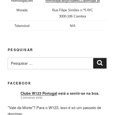
Homologações
homologacao@clubew123portugal.pt
Morada
Rua Filipe Simões n.º5 R/C
3000-186 Coimbra
Telemóvel
N/A
PESQUISAR
Pesquisar
Pesqui
por:
FACEBOOK
Clube W123 Portugal
está a sentir-se na boa.
2 semanas atrás
"Vale da Morte"? Para o W123, isso é só um passeio de
domingo.