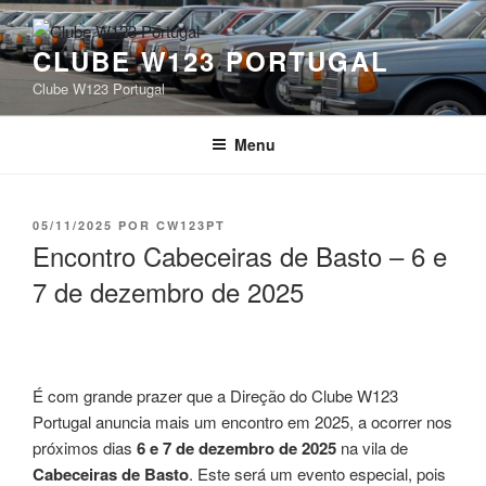
Saltar
para
CLUBE W123 PORTUGAL
o
conteúdo
Clube W123 Portugal
Menu
PUBLICADO
05/11/2025
POR
CW123PT
EM
Encontro Cabeceiras de Basto – 6 e
7 de dezembro de 2025
É com grande prazer que a Direção do Clube W123
Portugal anuncia mais um encontro em 2025, a ocorrer nos
próximos dias
6 e 7 de dezembro de 2025
na vila de
Cabeceiras de Basto
. Este será um evento especial, pois