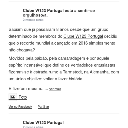
Clube W123 Portugal
está a sentir-se
orgulhoso/a.
2 meses atrás
Sabiam que já passaram 8 anos desde que um grupo
determinado de membros do
Clube W123 Portugal
decidiu
que o recorde mundial alcançado em 2016 simplesmente
não chegava?
Movidos pela paixão, pela camaradagem e por aquele
espírito incansável que define os verdadeiros entusiastas,
fizeram-se à estrada rumo a Tarmstedt, na Alemanha, com
um único objetivo: voltar a fazer história.
E fizeram mesmo.
...
Ver mais
Foto
Ver no Facebook
·
Partilhar
Clube W123 Portugal
2 meses atrás