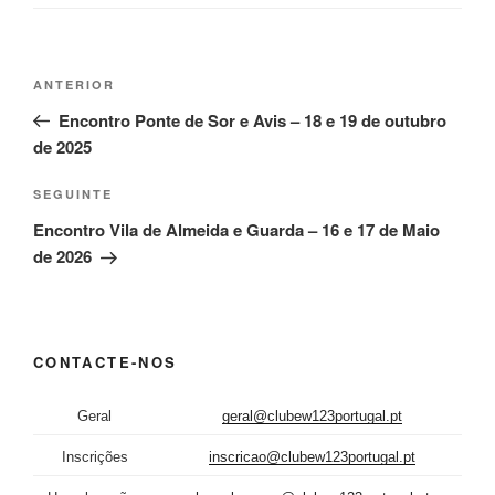
Navegação
Conteúdo
ANTERIOR
de
anterior
Encontro Ponte de Sor e Avis – 18 e 19 de outubro
artigos
de 2025
Conteúdo
SEGUINTE
seguinte
Encontro Vila de Almeida e Guarda – 16 e 17 de Maio
de 2026
CONTACTE-NOS
Geral
geral@clubew123portugal.pt
Inscrições
inscricao@clubew123portugal.pt